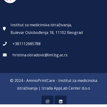
Institut za medicinska istraživanja,
Bulevar Oslobođenja 18, 11102 Beograd
+381112685788
hristina.obradovic@imi.bg.ac.rs
© 2024 - AmnioPrintCare -
Institut za medicinska
istraživanja
| Izrada
AppLab Center d.o.o