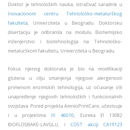
Doktor je tehnoloških nauka, istraživač saradnik u
Inovacionom centru Tehnološko-metalurškog
fakulteta
, Univerziteta u Beogradu. Doktorsku
disertaciju je odbranila na modulu Biohemijsko
inženjerstvo i biotehnologija na Tehnološko-
metalurškom fakultetu, Univerziteta u Beogradu.
Fokus njenog doktorata je bio na modifikaciji
glutena u cilju smanjenja njegove alergenosti
primenom enzimskih tehnologija, uz očuvanje i/ili
unapređenje njegovih tehnoloških i funkcionalnih
svojstava.
Pored projekta AmnioPrintCare, učestvuje
i u projektima
III 46010
, Eureka E! 13082
BIOFLOSBAKE-LAVGLU, i
COST akciji CA19123