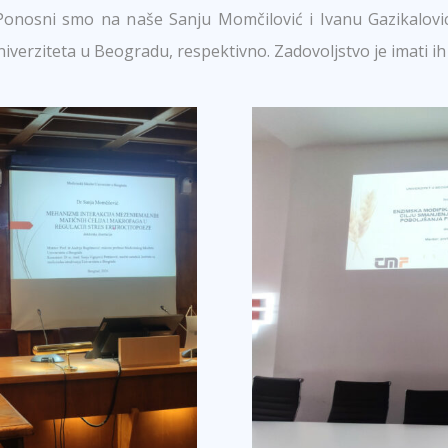
Ponosni smo na naše Sanju Momčilović i Ivanu Gazikalovic 
rziteta u Beogradu, respektivno. Zadovoljstvo je imati ih u 