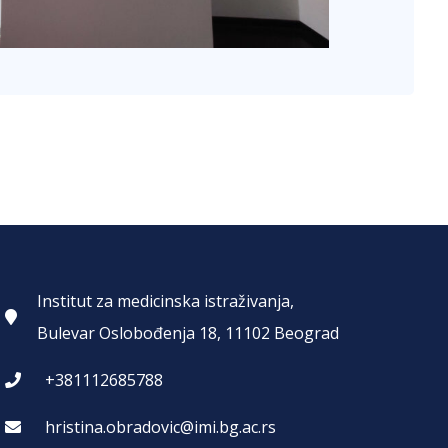
Institut za medicinska istraživanja,
Bulevar Oslobođenja 18, 11102 Beograd
+381112685788
hristina.obradovic@imi.bg.ac.rs