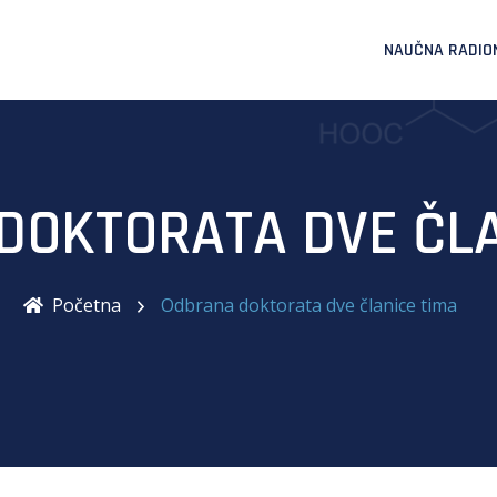
NAUČNA RADIO
DOKTORATA DVE ČLA
Početna
Odbrana doktorata dve članice tima