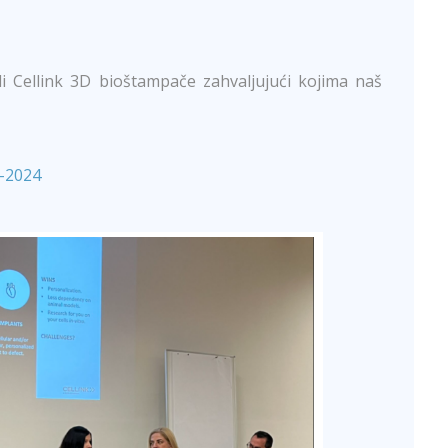
i Cellink 3D bioštampače zahvaljujući kojima naš
-2024