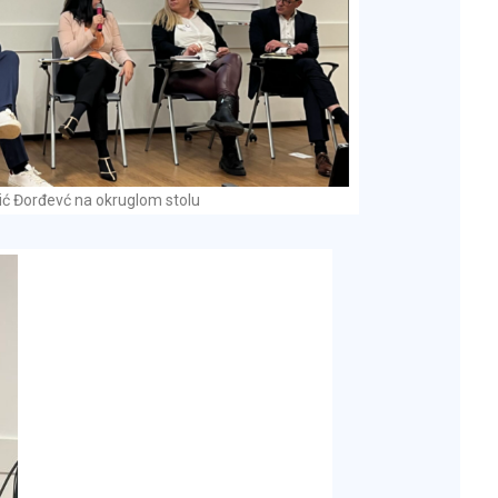
kić Đorđevć na okruglom stolu