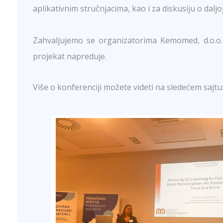
aplikativnim stručnjacima, kao i za diskusiju o dalj
Zahvaljujemo se organizatorima Kemomed, d.o.o. 
projekat napreduje.
Više o konferenciji možete videti na sledećem sajtu