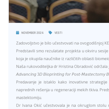
NOVEMBER 2024
VESTI
Zadovoljstvo je bilo učestvovati na ovogodišnjoj 
Predstavili smo rezulatate projekta u okviru sesij
koja je okupila naučnike iz različitih oblasti biomeid
Naša rukovoditeljka dr Hristina Obradović održala
𝘈𝘥𝘷𝘢𝘯𝘤𝘪𝘯𝘨 3𝘋 𝘉𝘪𝘰𝘱𝘳𝘪𝘯𝘵𝘪𝘯𝘨 𝘧𝘰𝘳 𝘗𝘰𝘴𝘵-𝘔𝘢𝘴𝘵𝘦𝘤𝘵𝘰𝘮𝘺 𝘉𝘳
Predavanje je istaklo kako inovativne strategije 
naprednih rešenja u regeneraciji mekih tkiva. Preds
mastektomiju.
Dr Ivana Okić učestvovala je na okruglom stolu n