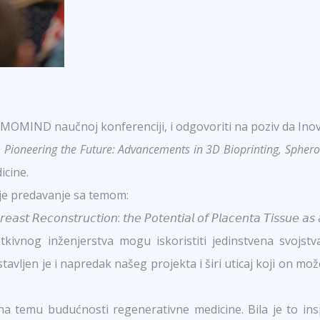
KEMOMIND naučnoj konferenciji, i odgovoriti na poziv da In
e
Pioneering the Future: Advancements in 3D Bioprinting, Sphe
icine.
 je predavanje sa temom:
𝘢𝘴𝘵 𝘙𝘦𝘤𝘰𝘯𝘴𝘵𝘳𝘶𝘤𝘵𝘪𝘰𝘯: 𝘵𝘩𝘦 𝘗𝘰𝘵𝘦𝘯𝘵𝘪𝘢𝘭 𝘰𝘧 𝘗𝘭𝘢𝘤𝘦𝘯𝘵𝘢 𝘛𝘪𝘴𝘴𝘶𝘦 𝘢𝘴 
tkivnog inženjerstva mogu iskoristiti jedinstvena svojstv
tavljen je i napredak našeg projekta i širi uticaj koji on mo
a temu budućnosti regenerativne medicine. Bila je to insp