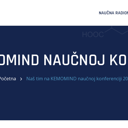
NAUČNA RADIO
OMIND NAUČNOJ KO
Početna
Naš tim na KEMOMIND naučnoj konferenciji 2