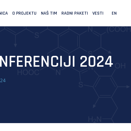
NICA
O PROJEKTU
NAŠ TIM
RADNI PAKETI
VESTI
EN
NFERENCIJI 2024
024