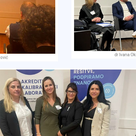
dr Ivana O
dović