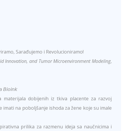
oviramo, Sarađujemo i Revolucioniramo!
roid Innovation, and Tumor Microenvironment Modeling
,
 𝘉𝘪𝘰𝘪𝘯𝘬
a materijala dobijenih iz tkiva placente za razvoj
že imati na poboljšanje ishoda za žene koje su imale
irativna prilika za razmenu ideja sa naučnicima i