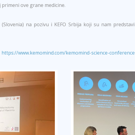
oj primeni ove grane medicine.
(Slovenia) na pozivu i KEFO Srbija koji su nam predstavil
:
https://www.kemomind.com/kemomind-science-conference